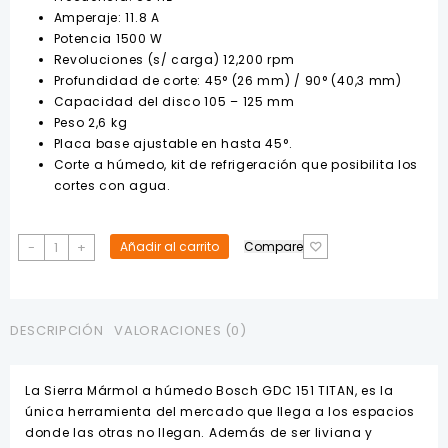
$150.00.
$135.00.
Amperaje: 11.8 A
Potencia 1500 W
Revoluciones (s/ carga) 12,200 rpm
Profundidad de corte: 45° (26 mm) / 90° (40,3 mm)
Capacidad del disco 105 – 125 mm
Peso 2,6 kg
Placa base ajustable en hasta 45°.
Corte a húmedo, kit de refrigeración que posibilita los
cortes con agua.
Cortadora
-
+
Añadir al carrito
Compare
de
Mármol/Cerámica
1500W
GDC151
DESCRIPCIÓN
VALORACIONES (0)
BOSCH
cantidad
La Sierra Mármol a húmedo Bosch GDC 151 TITAN, es la
única herramienta del mercado que llega a los espacios
donde las otras no llegan. Además de ser liviana y