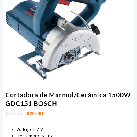
Cortadora de Mármol/Cerámica 1500W
GDC151 BOSCH
El
El
$
150.00
$
135.00
precio
precio
original
actual
Voltaje: 127 V
era:
es:
Frecuencia: 60 Hz