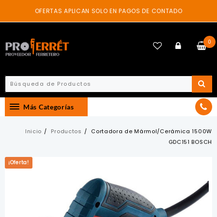
Skip
OFERTAS APLICAN SOLO EN PAGOS DE CONTADO
to
content
0
Más Categorías
Inicio
Productos
Cortadora de Mármol/Cerámica 1500W
GDC151 BOSCH
¡Oferta!