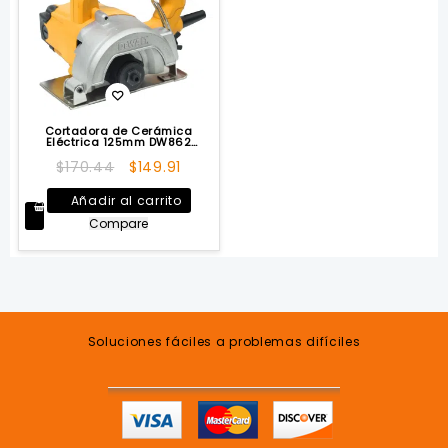
Cortadora de Cerámica
Eléctrica 125mm DW862
DEWALT
El
El
$
170.44
$
149.91
precio
precio
Añadir al carrito
original
actual
Compare
era:
es:
$170.44.
$149.91.
Soluciones fáciles a problemas difíciles