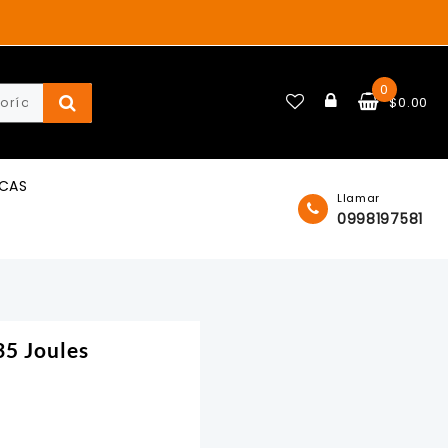
0
$
0.00
ICAS
Llamar
0998197581
5 Joules