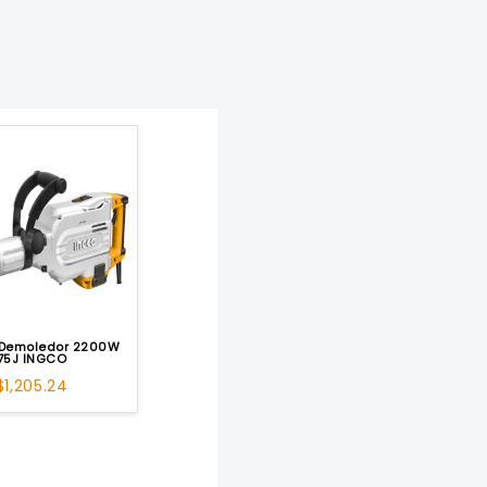
o Demoledor 2200W
75J INGCO
$
1,205.24