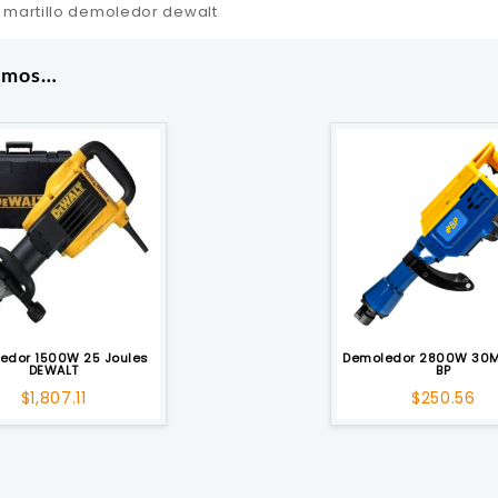
martillo demoledor dewalt
amos…
edor 1500W 25 Joules
Demoledor 2800W 30M
DEWALT
BP
$
1,807.11
$
250.56