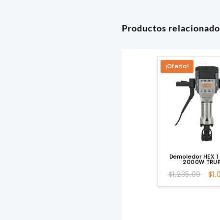
Productos relacionado
¡Oferta!
Demoledor HEX 1 
2000W TRU
El
$
1,235.00
$
1,
pre
ori
era
$1,