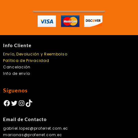
Info Cliente
Envío, Devolución y Reembolso
Política de Privacidad
Cancelación
Info de envío
Síguenos
Facebook
Twitter
Instagram
TikTok
Email de Contacto
gabriel.lopez@proferret.com.ec
marianas@proferret.com.ec