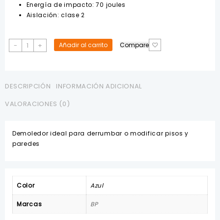
Energía de impacto: 70 joules
Aislación: clase 2
Demoledor
-
+
Añadir al carrito
Compare
2800W
30MM
110V
BP
DESCRIPCIÓN
INFORMACIÓN ADICIONAL
cantidad
VALORACIONES (0)
Demoledor ideal para derrumbar o modificar pisos y
paredes
Color
Azul
Marcas
BP