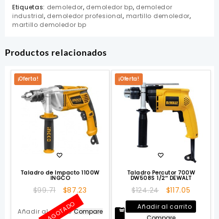
Etiquetas:
demoledor
,
demoledor bp
,
demoledor
industrial
,
demoledor profesional
,
martillo demoledor
,
martillo demoledor bp
Productos relacionados
¡Oferta!
¡Oferta!
Taladro de Impacto 1100W
Taladro Percutor 700W
INGCO
DW508S 1/2″ DEWALT
El
El
El
El
$
99.71
$
87.23
$
124.24
$
117.05
precio
precio
precio
precio
AGOTADO
Añadir al carrito
original
actual
original
actual
Añadir al carrito
Compare
Compare