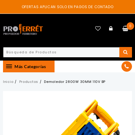
Skip
OFERTAS APLICAN SOLO EN PAGOS DE CONTADO
to
content
0
Más Categorías
Inicio
Productos
Demoledor 2800W 30MM 110V BP