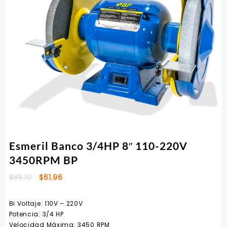
Esmeril Banco 3/4HP 8″ 110-220V
3450RPM BP
El
El
$
85.10
$
61.96
precio
precio
original
actual
Bi Voltaje: 110V – 220V
era:
es:
Potencia: 3/4 HP
$85.10.
$61.96.
Velocidad Máxima: 3450 RPM