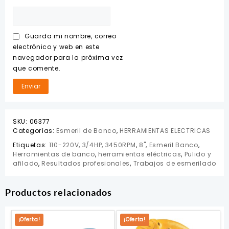
Guarda mi nombre, correo
electrónico y web en este
navegador para la próxima vez
que comente.
SKU:
06377
Categorías:
Esmeril de Banco
,
HERRAMIENTAS ELECTRICAS
Etiquetas:
110-220V
,
3/4HP
,
3450RPM
,
8"
,
Esmeril Banco
,
Herramientas de banco
,
herramientas eléctricas
,
Pulido y
afilado
,
Resultados profesionales
,
Trabajos de esmerilado
Productos relacionados
¡Oferta!
¡Oferta!