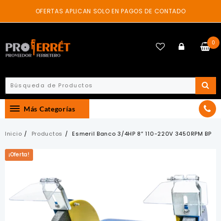
Skip
OFERTAS APLICAN SOLO EN PAGOS DE CONTADO
to
content
0
Más Categorías
Inicio
Productos
Esmeril Banco 3/4HP 8″ 110-220V 3450RPM BP
¡Oferta!