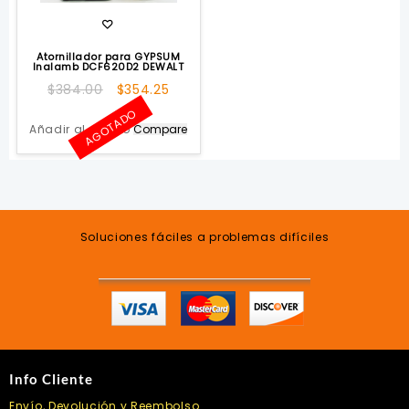
Atornillador para GYPSUM
Inalamb DCF620D2 DEWALT
El
El
$
384.00
$
354.25
precio
precio
AGOTADO
original
actual
Añadir al carrito
Compare
era:
es:
$384.00.
$354.25.
Soluciones fáciles a problemas difíciles
Info Cliente
Envío, Devolución y Reembolso