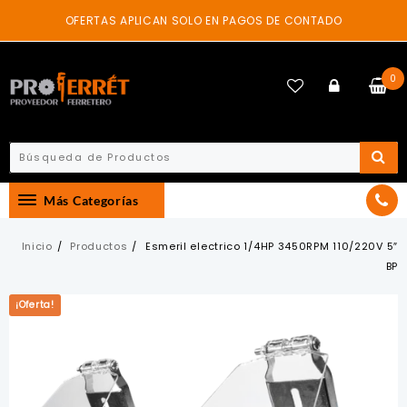
Skip
OFERTAS APLICAN SOLO EN PAGOS DE CONTADO
to
content
0
Más Categorías
Inicio
Productos
Esmeril electrico 1/4HP 3450RPM 110/220V 5″
BP
¡Oferta!