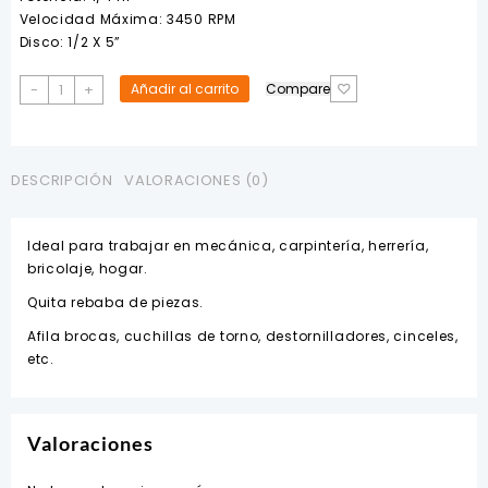
$44.97.
$39.35.
Velocidad Máxima: 3450 RPM
Disco: 1/2 X 5”
Esmeril
-
+
Añadir al carrito
Compare
electrico
1/4HP
3450RPM
110/220V
DESCRIPCIÓN
VALORACIONES (0)
5"
BP
Ideal para trabajar en mecánica, carpintería, herrería,
cantidad
bricolaje, hogar.
Quita rebaba de piezas.
Afila brocas, cuchillas de torno, destornilladores, cinceles,
etc.
Valoraciones