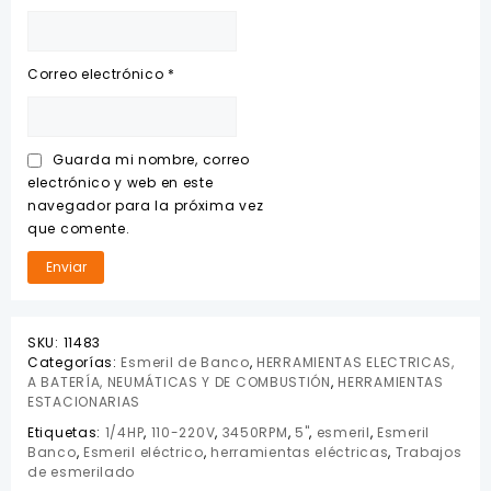
Correo electrónico
*
Guarda mi nombre, correo
electrónico y web en este
navegador para la próxima vez
que comente.
SKU:
11483
Categorías:
Esmeril de Banco
,
HERRAMIENTAS ELECTRICAS,
A BATERÍA, NEUMÁTICAS Y DE COMBUSTIÓN
,
HERRAMIENTAS
ESTACIONARIAS
Etiquetas:
1/4HP
,
110-220V
,
3450RPM
,
5"
,
esmeril
,
Esmeril
Banco
,
Esmeril eléctrico
,
herramientas eléctricas
,
Trabajos
de esmerilado