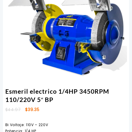
Esmeril electrico 1/4HP 3450RPM
110/220V 5″ BP
El
El
$
44.97
$
39.35
precio
precio
original
actual
Bi Voltaje: 110V – 220V
era:
es:
Potencia: 1/4 HP