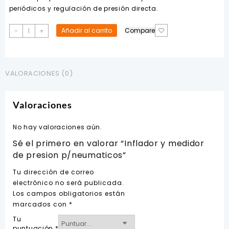
periódicos y regulación de presión directa.
Inflador
-
+
Añadir al carrito
Compare
y
medidor
de
presion
VALORACIONES (0)
p/neumaticos
cantidad
Valoraciones
No hay valoraciones aún.
Sé el primero en valorar “Inflador y medidor
de presion p/neumaticos”
Tu dirección de correo
electrónico no será publicada.
Los campos obligatorios están
marcados con
*
Tu
puntuación
*