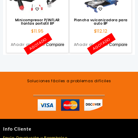
Minicompresor P/INFLAR
Plancha vulcanizadora para
llantas portatil BP
auto BP
$
11.95
$
112.12
AGOTADO
AGOTADO
Añadir al carrito
Compare
Añadir al carrito
Compare
Soluciones fáciles a problemas difíciles
Info Cliente
Envío, Devolución y Reembolso