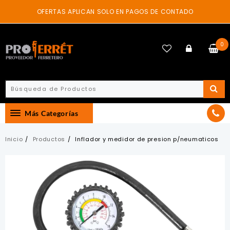
Skip
OFERTAS APLICAN SOLO EN PAGOS DE CONTADO
to
content
0
Más Categorías
Inicio
Productos
Inflador y medidor de presion p/neumaticos