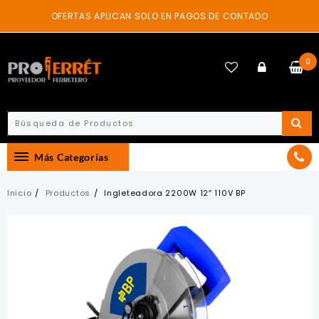
Skip
OFERTAS APLICAN SOLO EN PAGOS DE CONTADO
to
content
0
Más Categorías
Inicio
Productos
Ingleteadora 2200W 12″ 110V BP