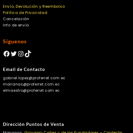
Envío, Devolución y Reembolso
Política de Privacidad
Cancelación
Info de envío
Síguenos
Facebook
Twitter
Instagram
TikTok
Email de Contacto
gabriel.lopez@proferret.com.ec
marianas@proferret.com.ec
elmaestro@proferret.com.ec
Dirección Puntos de Venta
Marianas:
Giovanni Calles y de los Fundadores – Calderón,