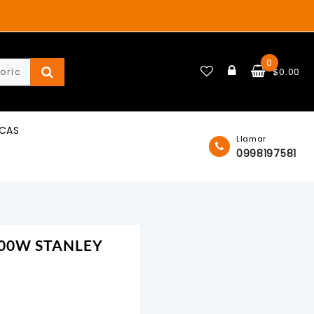
0
$
0.00
ICAS
Llamar
0998197581
 900W STANLEY