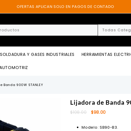
OFERTAS APLICAN SOLO EN PAGOS DE CONTADO
SOLDADURA Y GASES INDUSTRIALES
HERRAMIENTAS ELECTR
AUTOMOTRIZ
de Banda 900W STANLEY
Lijadora de Banda
El
El
$
108.00
$
98.00
precio
precio
original
actual
Modelo: SB90-B3.
era:
es: