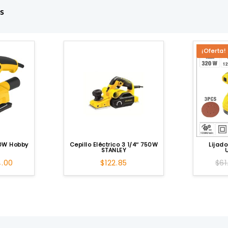
s
¡Oferta!
50W Hobby
Cepillo Eléctrico 3 1/4″ 750W
Lijad
STANLEY
El
4.00
$
122.85
$
61
cio
precio
ginal
actual
:
es:
.41.
$34.00.