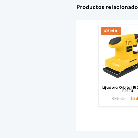
Productos relacionado
¡Oferta!
Lijadora Orbital 1
PRETUL
El
$
39.41
$
3
pre
ori
era
$39