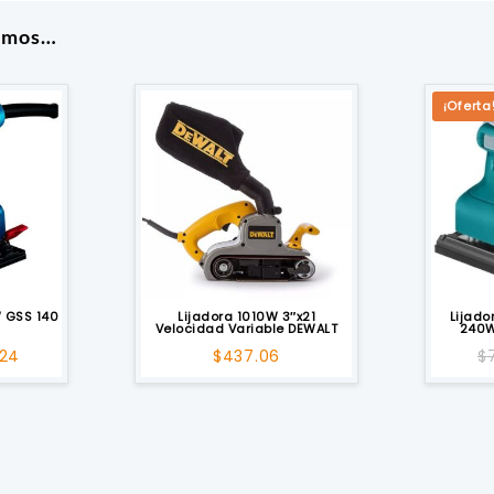
amos…
¡Oferta
W GSS 140
Lijadora 1010W 3″x21
Lijado
Velocidad Variable DEWALT
240W
El
.24
$
437.06
$
7
io
precio
inal
actual
es:
30.
$45.24.