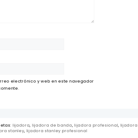
rreo electrónico y web en este navegador
 comente.
uetas:
lijadora
,
lijadora de banda
,
lijadora profesional
,
lijadora
dora stanley
,
lijadora stanley profesional