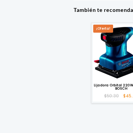
También te recomend
¡Oferta!
Lijadora Orbital 220
BOSCH
El
$
50.30
$
45
prec
orig
era:
$50.