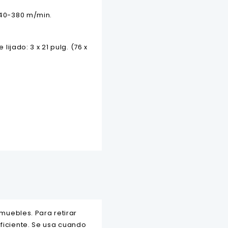
40-380 m/min.
lijado: 3 x 21 pulg. (76 x
 muebles. Para retirar
eficiente. Se usa cuando