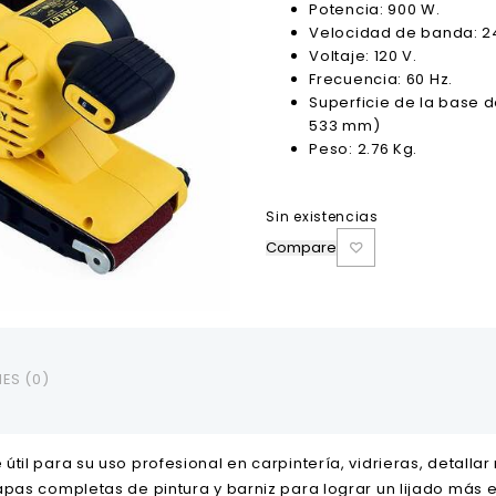
Potencia: 900 W.
$108.00.
$98.00.
Velocidad de banda: 2
Voltaje: 120 V.
Frecuencia: 60 Hz.
Superficie de la base de 
533 mm)
Peso: 2.76 Kg.
Sin existencias
Compare
ES (0)
til para su uso profesional en carpintería, vidrieras, detallar
pas completas de pintura y barniz para lograr un lijado más 