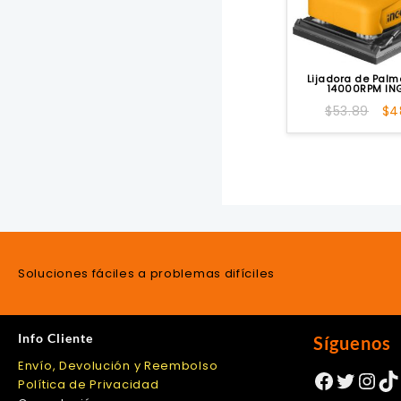
Lijadora de Pal
14000RPM I
El
$
53.89
$
4
pr
ori
era
$5
Soluciones fáciles a problemas difíciles
Info Cliente
Síguenos
Envío, Devolución y Reembolso
Facebo
Twitte
Ins
Ti
Política de Privacidad