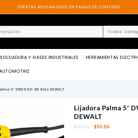
OFERTAS APLICAN SOLO EN PAGOS DE CONTADO
SOLDADURA Y GASES INDUSTRIALES
HERRAMIENTAS ELECTR
AUTOMOTRIZ
Palma 5″ DWE6421-B3 Roto DEWALT
Lijadora Palma 5″
DEWALT
El
El
$
115.00
$
110.89
precio
precio