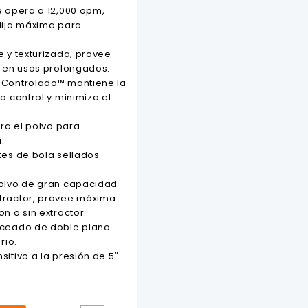
e opera a 12,000 opm,
lija máxima para
e y texturizada, provee
l en usos prolongados.
 Controlado™ mantiene la
o control y minimiza el
tra el polvo para
.
tes de bola sellados
polvo de gran capacidad
tractor, provee máxima
n o sin extractor.
nceado de doble plano
rio.
itivo a la presión de 5″