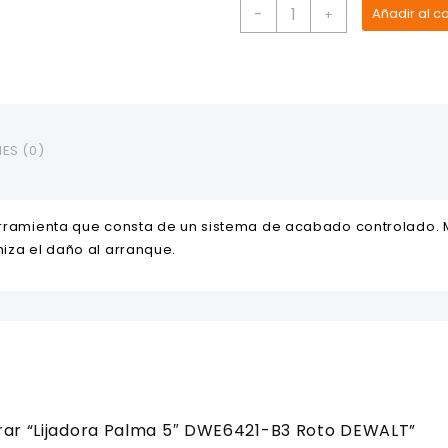
Lijadora
-
Añadir al ca
+
Palma
5"
DWE6421-
B3
Roto
DEWALT
ES (0)
cantidad
herramienta que consta de un sistema de acabado controlado. 
miza el daño al arranque.
orar “Lijadora Palma 5″ DWE6421-B3 Roto DEWALT”