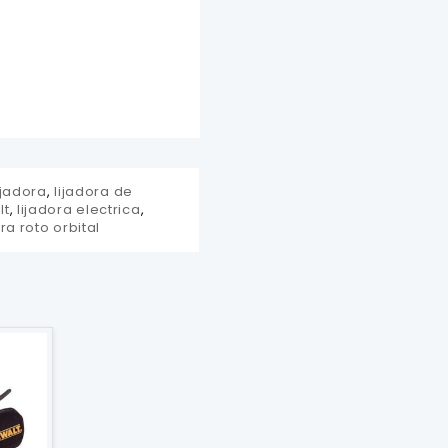
ijadora
,
lijadora de
lt
,
lijadora electrica
,
ora roto orbital