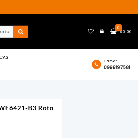
0
$
0.00
ICAS
Llamar
0998197581
 DWE6421-B3 Roto