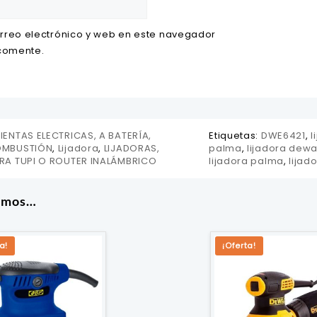
rreo electrónico y web en este navegador
 comente.
ENTAS ELECTRICAS, A BATERÍA,
Etiquetas:
DWE6421
,
l
OMBUSTIÓN
,
Lijadora
,
LIJADORAS,
palma
,
lijadora dewa
RA TUPI O ROUTER INALÁMBRICO
lijadora palma
,
lijad
amos…
a!
¡Oferta!