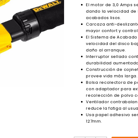
original
actual
El motor de 3,0 Amps s
era:
es:
dando la velocidad de 
$115.00.
$110.89.
acabados lisos.
Carcaza anti-deslizant
mayor confort y contro
El Sistema de Acabado
velocidad del disco baj
daño al arranque.
Interruptor sellado con
durabilidad aumentada
Construcción de cojine
provee vida más larga.
Bolsa recolectora de 
con adaptador para ex
recolección de polvo co
Ventilador contrabala
reduce la fatiga al usua
Usa papel adhesivo sens
127mm.