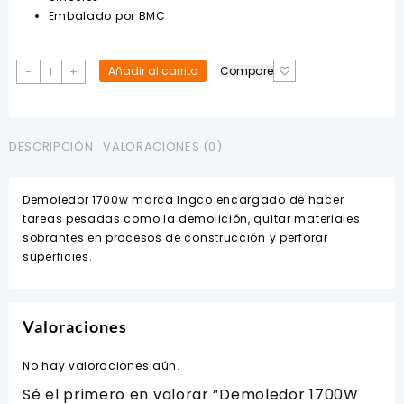
Embalado por BMC
Demoledor
-
+
Añadir al carrito
Compare
1700W
50J
INGCO
cantidad
DESCRIPCIÓN
VALORACIONES (0)
Demoledor 1700w marca Ingco encargado de hacer
tareas pesadas como la demolición, quitar materiales
sobrantes en procesos de construcción y perforar
superficies.
Valoraciones
No hay valoraciones aún.
Sé el primero en valorar “Demoledor 1700W