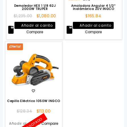
Demoledor HEX 1 1/8 62J
Amoladora Angular 4 1/2″
2000W TRUPER
Inalámbrica 20V INGCO
El
El
$
1,235.00
$
1,080.00
$
165.84
precio
precio
Añadir al carrito
Añadir al carrito
original
actual
Compare
Compare
era:
es:
$1,235.00.
$1,080.00.
¡Oferta!
Cepillo Eléctrico 1050W INGCO
El
El
$
128.34
$
113.00
precio
precio
AGOTADO
original
actual
Añadir al carrito
Compare