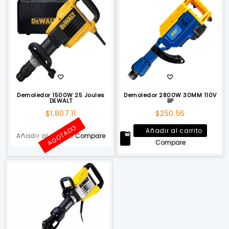
Demoledor 1500W 25 Joules
Demoledor 2800W 30MM 110V
DEWALT
BP
$
1,807.11
$
250.56
AGOTADO
Añadir al carrito
Añadir al carrito
Compare
Compare