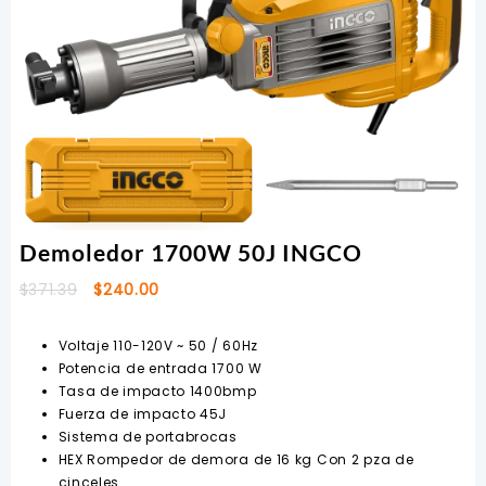
Demoledor 1700W 50J INGCO
El
El
$
371.39
$
240.00
precio
precio
original
actual
Voltaje 110-120V ~ 50 / 60Hz
era:
es:
Potencia de entrada 1700 W
$371.39.
$240.00.
Tasa de impacto 1400bmp
Fuerza de impacto 45J
Sistema de portabrocas
HEX Rompedor de demora de 16 kg Con 2 pza de
cinceles