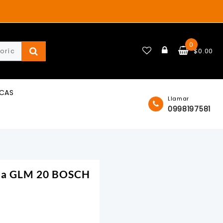
0
$
0.00
ICAS
Llamar
0998197581
cia GLM 20 BOSCH