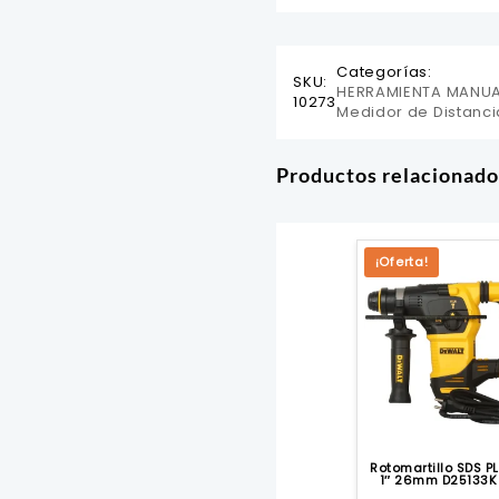
Categorías:
SKU:
HERRAMIENTA MANU
10273
Medidor de Distanci
Productos relacionado
¡Oferta!
Rotomartillo SDS 
1″ 26mm D25133K