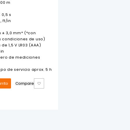
,00 m
 0,5 s
ft/in
n ± 3,0 mm* (*con
s condiciones de uso)
 de 1,5 V LR03 (AAA)
in
úmero de mediciones
mpo de servicio aprox. 5 h
rrito
Compare