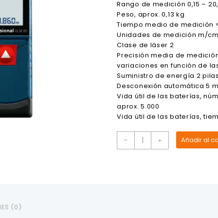
Rango de medición 0,15 – 20
Peso, aprox. 0,13 kg
Tiempo medio de medición <
Unidades de medición m/cm, 
Clase de láser 2
Precisión media de medició
variaciones en función de la
Suministro de energía 2 pilas
Desconexión automática 5 m
Vida útil de las baterías, n
aprox. 5.000
Vida útil de las baterías, tie
Medidor
-
Añadir al ca
+
de
Distancia
GLM
20
BOSCH
cantidad
ES (0)