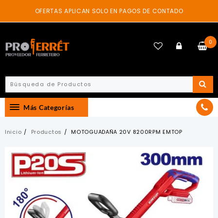
Skip
OFERTAS APLICAN SOLO EN PAGOS DE CONTADO
to
content
0
Más Categorías
Inicio
Productos
MOTOGUADAÑA 20V 8200RPM EMTOP