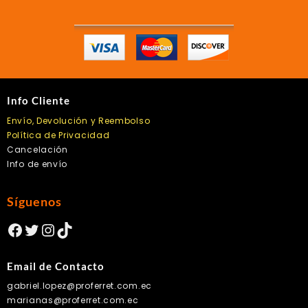
pueden
elegir
en
la
página
de
producto
Info Cliente
Envío, Devolución y Reembolso
Política de Privacidad
Cancelación
Info de envío
Síguenos
Facebook
Twitter
Instagram
TikTok
Email de Contacto
gabriel.lopez@proferret.com.ec
marianas@proferret.com.ec