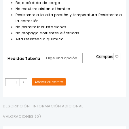
Baja pérdida de carga
No requiere aislante térmico
Resistente a la alta presión y temperatura Resistente a
la corrosión
No permite incrustaciones
No propaga corrientes eléctricas
Alta resistencia química
Compare
Medidas Tubería
Neplo
-
+
Añadir al carrito
Corrido
Polipropileno
POLIMEX
cantidad
DESCRIPCIÓN
INFORMACIÓN ADICIONAL
VALORACIONES (0)