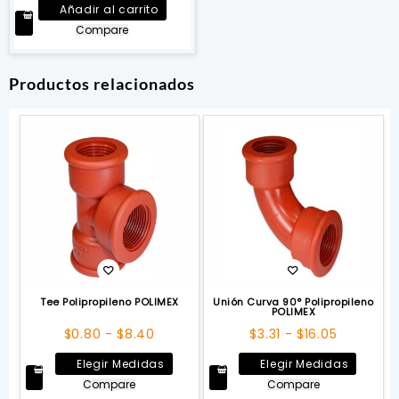
Añadir al carrito
Compare
Productos relacionados
Tee Polipropileno POLIMEX
Unión Curva 90° Polipropileno
POLIMEX
Rango
Rango
$
0.80
-
$
8.40
$
3.31
-
$
16.05
de
de
Este
Este
Elegir Medidas
Elegir Medidas
precios:
precios:
producto
produc
Compare
Compare
desde
desde
tiene
tiene