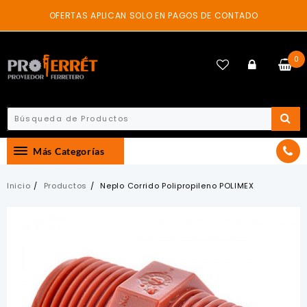
Skip
OFERTAS APLICAN SOLO EN PAGOS DE CONTADO
to
content
0
Más Categorías
Inicio
Productos
Neplo Corrido Polipropileno POLIMEX