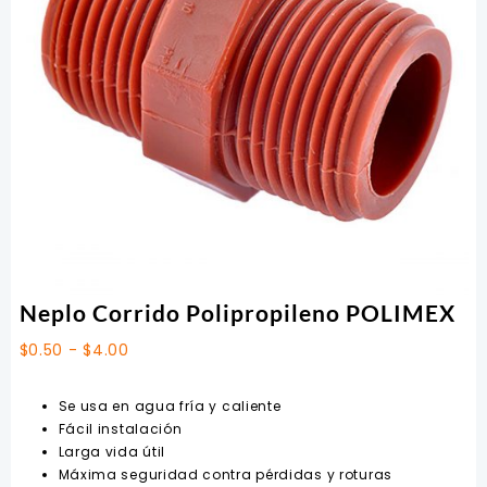
Neplo Corrido Polipropileno POLIMEX
Rango
$
0.50
-
$
4.00
de
precios:
Se usa en agua fría y caliente
desde
Fácil instalación
$0.50
Larga vida útil
hasta
Máxima seguridad contra pérdidas y roturas
$4.00