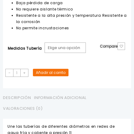
Baja pérdida de carga
No requiere aislante térmico
Resistente a la alta presión y temperatura Resistente a
la corrosión
No permite incrustaciones
Compare
Medidas Tubería
Neplo
-
+
Añadir al carrito
Polipropileno
8cm
POLIMEX
cantidad
DESCRIPCIÓN
INFORMACIÓN ADICIONAL
VALORACIONES (0)
Une las tuberías de diferentes diámetros en redes de
agua fría y caliente a presión.11