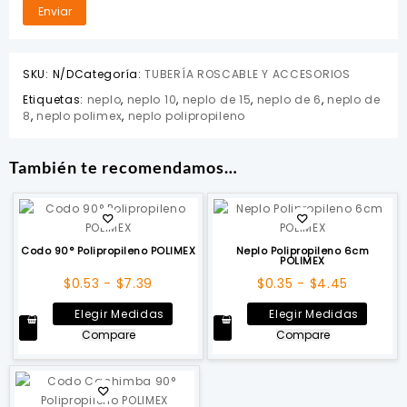
SKU:
N/D
Categoría:
TUBERÍA ROSCABLE Y ACCESORIOS
Etiquetas:
neplo
,
neplo 10
,
neplo de 15
,
neplo de 6
,
neplo de
8
,
neplo polimex
,
neplo polipropileno
También te recomendamos…
Codo 90° Polipropileno POLIMEX
Neplo Polipropileno 6cm
POLIMEX
Rango
Rango
$
0.53
-
$
7.39
$
0.35
-
$
4.45
de
de
Este
Este
Elegir Medidas
Elegir Medidas
precios:
precios:
producto
produ
Compare
Compare
desde
desde
tiene
tiene
$0.53
$0.35
múltiples
múltip
hasta
hasta
variantes.
varian
$7.39
$4.45
Las
Las