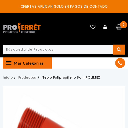
Skip
OFERTAS APLICAN SOLO EN PAGOS DE CONTADO
to
content
0
Más Categorías
Inicio
Productos
Neplo Polipropileno 8cm POLIMEX