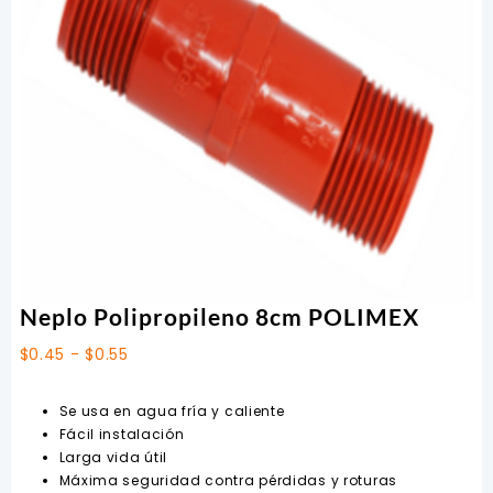
Neplo Polipropileno 8cm POLIMEX
Rango
$
0.45
-
$
0.55
de
precios:
Se usa en agua fría y caliente
desde
Fácil instalación
$0.45
Larga vida útil
hasta
Máxima seguridad contra pérdidas y roturas
$0.55