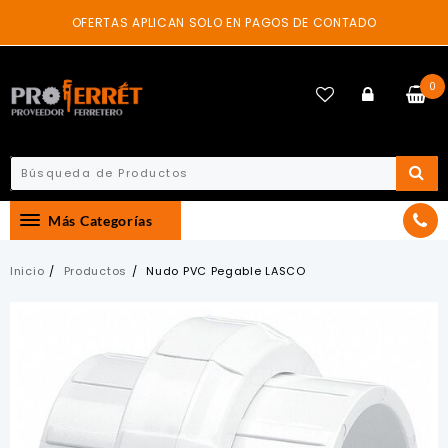
Skip
OFERTAS APLICAN SOLO EN PAGOS DE CONTADO
to
content
0
Más Categorías
Inicio
Productos
Nudo PVC Pegable LASCO