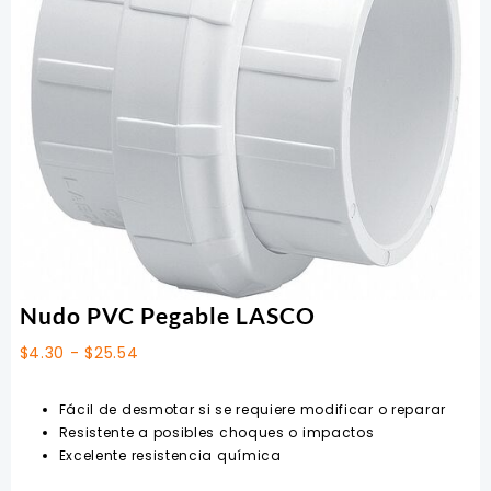
Nudo PVC Pegable LASCO
Rango
$
4.30
-
$
25.54
de
precios:
Fácil de desmotar si se requiere modificar o reparar
desde
Resistente a posibles choques o impactos
$4.30
Excelente resistencia química
hasta
$25.54