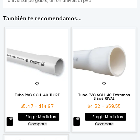
universal pergable
,
union universal pvc
También te recomendamos…
Tubo PVC SCH-40 TIGRE
Tubo PVC SCH-40 Extremos
Lisos RIVAL
Rango
Rango
$
5.47
-
$
14.97
$
4.52
-
$
59.55
de
de
Este
Este
Elegir Medidas
Elegir Medidas
precios:
precios:
producto
produ
Compare
Compare
desde
desde
tiene
tiene
$5.47
$4.52
múltiples
múltip
hasta
hasta