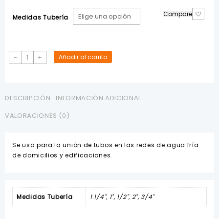
Compare
Medidas Tubería
Nudo
-
+
Añadir al carrito
PVC
Pegable
LASCO
cantidad
DESCRIPCIÓN
INFORMACIÓN ADICIONAL
VALORACIONES (0)
Se usa para la unión de tubos en las redes de agua fría
de domicilios y edificaciones.
Medidas Tubería
1 1/4", 1", 1/2", 2", 3/4"