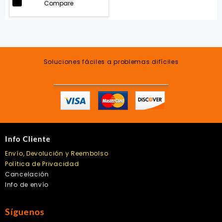
Compare
era:
es:
$248.00.
$235.00.
Soluciones fáciles a problemas difíciles
Info Cliente
Envío, Devolución y Reembolso
Política de Privacidad
Cancelación
Info de envío
Síguenos