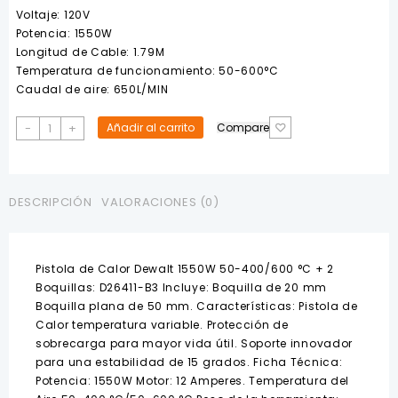
Voltaje: 120V
Potencia: 1550W
Longitud de Cable: 1.79M
Temperatura de funcionamiento: 50-600°C
Caudal de aire: 650L/MIN
Pistola
-
+
Añadir al carrito
Compare
de
calor
1550W
D26411
DESCRIPCIÓN
VALORACIONES (0)
DEWALT
cantidad
Pistola de Calor Dewalt 1550W 50-400/600 °C + 2
Boquillas: D26411-B3 Incluye: Boquilla de 20 mm
Boquilla plana de 50 mm. Características: Pistola de
Calor temperatura variable. Protección de
sobrecarga para mayor vida útil. Soporte innovador
para una estabilidad de 15 grados. Ficha Técnica:
Potencia: 1550W Motor: 12 Amperes. Temperatura del