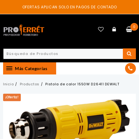
Skip
OFERTAS APLICAN SOLO EN PAGOS DE CONTADO
to
content
0
Más Categorías
Inicio
Productos
Pistola de calor 1550W D26411 DEWALT
¡Oferta!