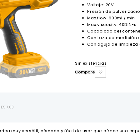
Voltaje: 20V
Presión de pulverización
Max.flow: 600ml / min
Max.viscosity: 40DIN-s
Capacidad del contene
Con taza de medición 
Con aguja de limpieza 
Sin existencias
Compare
ES (0)
brica muy versátil, cómoda y fácil de usar que ofrece una cap