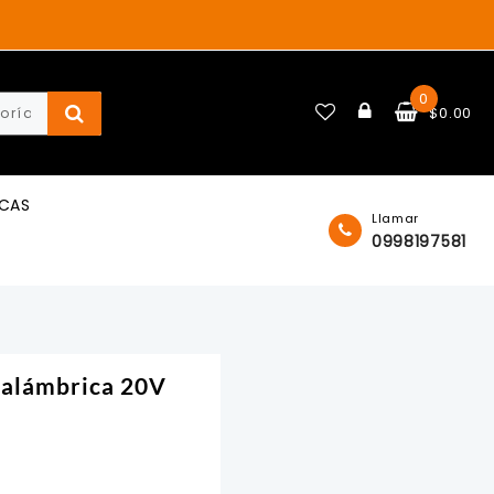
0
$
0.00
ICAS
Llamar
0998197581
nalámbrica 20V