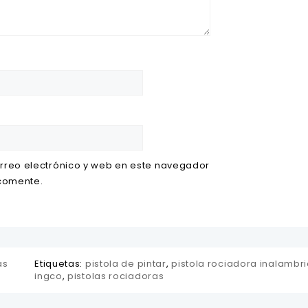
rreo electrónico y web en este navegador
 comente.
as
Etiquetas:
pistola de pintar
,
pistola rociadora inalambr
ingco
,
pistolas rociadoras