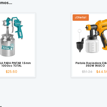
amos…
¡Oferta!
LA PARA PINTAR 1.5mm
Pistola Rociadora Elé
1000cc TOTAL
350W INGCO
El
$
25.60
$
51.24
$
44.5
preci
origin
era:
$51.24
s