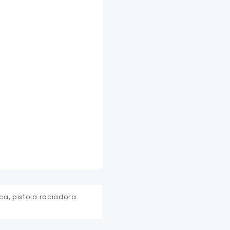
ica
,
pistola rociadora