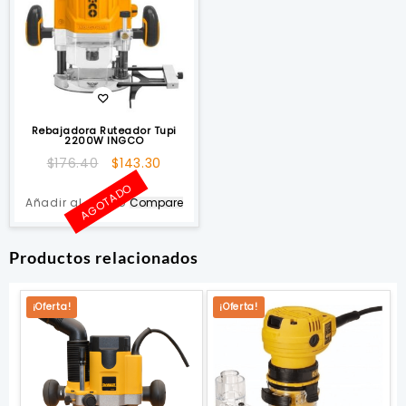
Rebajadora Ruteador Tupi
2200W INGCO
El
El
$
176.40
$
143.30
precio
precio
AGOTADO
original
actual
Añadir al carrito
Compare
era:
es:
$176.40.
$143.30.
Productos relacionados
¡Oferta!
¡Oferta!