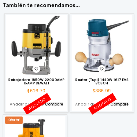
También te recomendamos…
Rebajadora 1850W 22000AMP
Router (Tupi) 1440W 1617 EVS
15AMP DEWALT
BOSCH
$
626.70
$
386.99
AGOTADO
AGOTADO
Añadir al carrito
Compare
Añadir al carrito
Compare
¡Oferta!