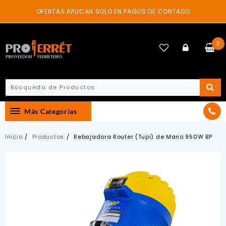
Skip
OFERTAS APLICAN SOLO EN PAGOS DE CONTADO
to
content
0
Más Categorías
Inicio
Productos
Rebajadora Router (Tupi) de Mano 950W BP