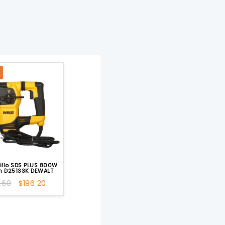
illo SDS PLUS 800W
m D25133K DEWALT
El
El
.60
$
196.20
precio
precio
original
actual
era:
es:
$214.60.
$196.20.