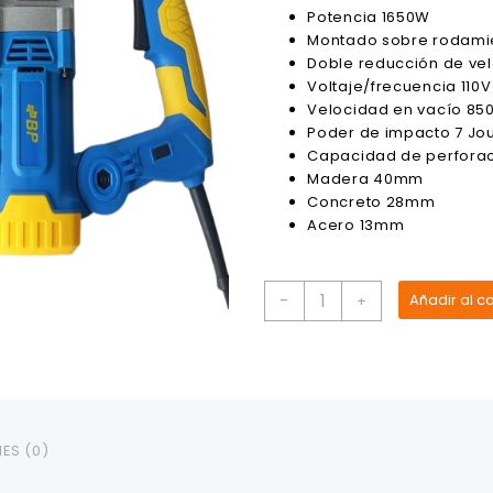
original
actual
Potencia 1650W
era:
es:
Montado sobre rodami
$100.62.
$91.38.
Doble reducción de ve
Voltaje/frecuencia 110V
Velocidad en vacío 85
Poder de impacto 7 Jo
Capacidad de perforac
Madera 40mm
Concreto 28mm
Acero 13mm
Rotomartillo
-
Añadir al ca
+
13MM-
40MM
1650W
800RPM
BP
cantidad
ES (0)