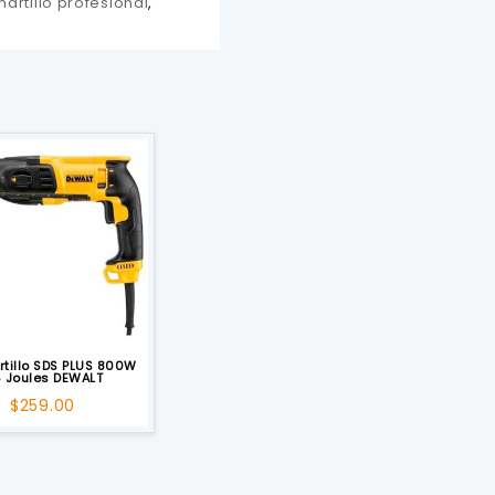
artillo profesional
,
tillo SDS PLUS 800W
5 Joules DEWALT
$
259.00