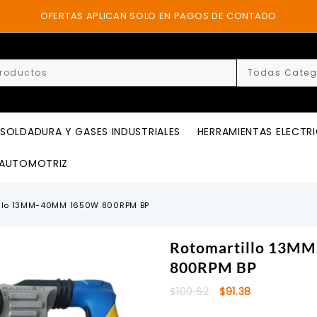
OFERTAS APLICAN SOLO EN PAGOS DE CONTADO
SOLDADURA Y GASES INDUSTRIALES
HERRAMIENTAS ELECTR
AUTOMOTRIZ
illo 13MM-40MM 1650W 800RPM BP
Rotomartillo 13
800RPM BP
El
El
$
100.62
$
91.38
precio
precio