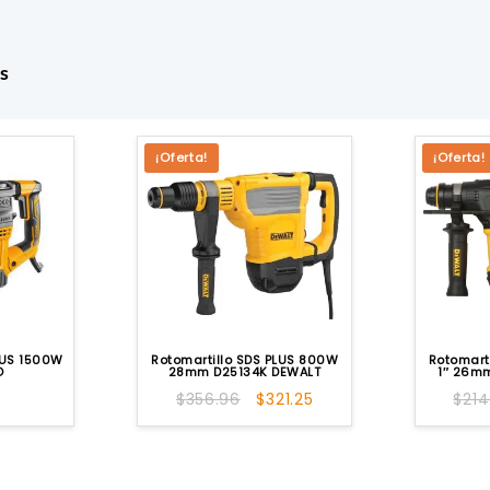
s
¡Oferta!
¡Oferta!
LUS 1500W
Rotomartillo SDS PLUS 800W
Rotomart
O
28mm D25134K DEWALT
1″ 26m
El
El
$
356.96
$
321.25
$
214
precio
precio
original
actual
era:
es:
$356.96.
$321.25.