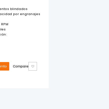
entos blindados
locidad por engranajes
0 RPM
ules
ión:
rrito
Compare