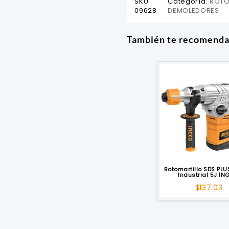
SKU:
Categoría:
ROTO
09628
DEMOLEDORES
También te recomend
Rotomartillo SDS PL
Industrial 5J I
$
137.03