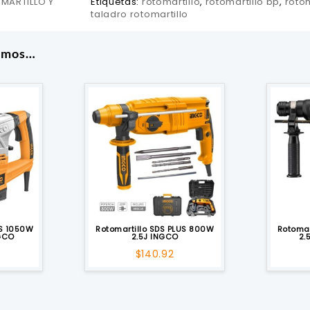
MARTILLO Y
Etiquetas:
rotomartillo
,
rotomartillo bp
,
rotom
taladro rotomartillo
amos…
US 1050W
Rotomartillo SDS PLUS 800W
Rotomar
NGCO
2.5J INGCO
2.
$
140.92