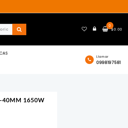
0
$
0.00
ICAS
Llamar
0998197581
MM-40MM 1650W