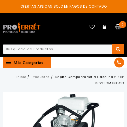
Skip
OFERTAS APLICAN SOLO EN PAGOS DE CONTADO
to
content
0
Más Categorías
Inicio
Productos
Sapito Compactador a Gasolina 6.5HP
33x29CM INGCO