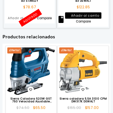
B3 STANLEY
B3 DEWALT
$
78.67
$
122.85
AGOTADO
Añadir al carrito
Añadir al carrito
Compare
Compare
Productos relacionados
¡Oferta!
¡Oferta!
Sierra Caladora 520W GST
Sierra caladora 5.5A 3100 CPM
750 Velocidad Ajustable
DW317K DEWALT
BOSCH
El
El
El
El
$
74.50
$
65.50
$
165.00
$
157.00
precio
precio
precio
precio