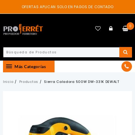
Skip
OFERTAS APLICAN SOLO EN PAGOS DE CONTADO
to
content
0
Más Categorías
Inicio
Productos
Sierra Caladora 500W DW-331K DEWALT