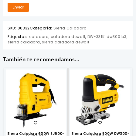
SKU:
06332
Categoría:
Sierra Caladora
Etiquetas:
caladora
,
caladora dewalt
,
DW-331K
,
dw300 b3
,
sierra caladora
,
sierra caladora dewalt
También te recomendamos…
Sierra Caladora 600W SJ60K-
Sierra Caladora 500W DW300-