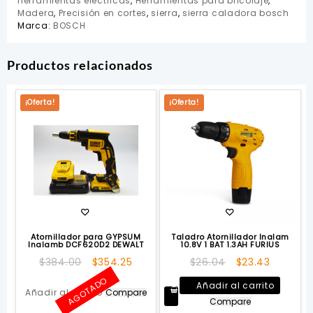
herramientas eléctricas
,
Herramientas para bricolaje
,
Madera
,
Precisión en cortes
,
sierra
,
sierra caladora bosch
Marca:
BOSCH
Productos relacionados
¡Oferta!
¡Oferta!
Atornillador para GYPSUM
Taladro Atornillador Inalam
Inalamb DCF620D2 DEWALT
10.8V 1 BAT 1.3AH FURIUS
El
El
El
El
$
384.00
$
354.25
$
26.04
$
23.43
precio
precio
precio
precio
AGOTADO
Añadir al carrito
original
actual
original
actual
Añadir al carrito
Compare
Compare
era:
es:
era:
es: