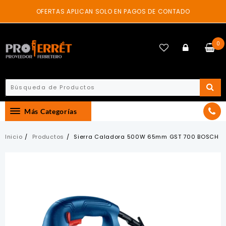
Skip
OFERTAS APLICAN SOLO EN PAGOS DE CONTADO
to
content
0
Más Categorías
Inicio
Productos
Sierra Caladora 500W 65mm GST 700 BOSCH