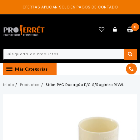
Skip
OFERTAS APLICAN SOLO EN PAGOS DE CONTADO
to
content
0
Más Categorías
Inicio
Productos
Sifón PVC Desagüe E/C S/Registro RIVAL