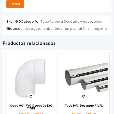
SKU:
N/D
Categoría:
Tubería para Desagüe y Accesorios
Etiquetas:
desague
,
rival
,
sifón
,
sifón pvc
,
sifón sin registro
Productos relacionados
Codo 90° PVC Desagüe E/C
Tubo PVC Desagüe RIVAL
TIGRE