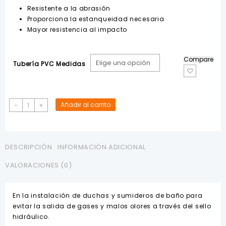
hasta
Resistente a la abrasión
$9.02
Proporciona la estanqueidad necesaria
Mayor resistencia al impacto
Compare
Tubería PVC Medidas
Sifón
-
+
Añadir al carrito
PVC
Desagüe
E/C
S/Registro
DESCRIPCIÓN
INFORMACIÓN ADICIONAL
RIVAL
VALORACIONES (0)
cantidad
En la instalación de duchas y sumideros de baño para
evitar la salida de gases y malos olores a través del sello
hidráulico.