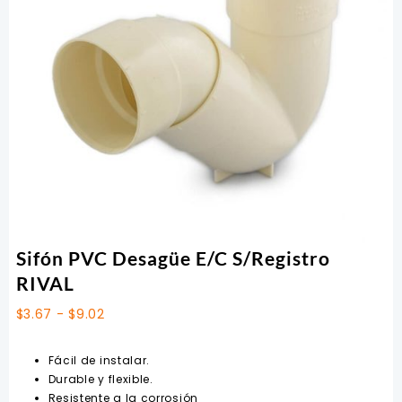
Sifón PVC Desagüe E/C S/Registro
RIVAL
Rango
$
3.67
-
$
9.02
de
precios:
Fácil de instalar.
desde
Durable y flexible.
$3.67
Resistente a la corrosión