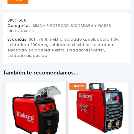
SKU:
15861
Categorías:
MMA - ELECTRODO
,
SOLDADURA Y GASES
INDUSTRIALES
Etiquetas:
6011
,
7018
,
elektro
,
soldadora
,
soldadora 110v
,
soldadora 200amp
,
soldadora electrica
,
soldadora
electrodo
,
soldadora elektro
,
soldadora inverter
,
soldadoras
,
suelda
También te recomendamos…
¡Oferta!