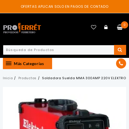
Skip
OFERTAS APLICAN SOLO EN PAGOS DE CONTADO
to
content
0
Más Categorías
Inicio
Productos
Soldadora Suelda MMA 300AMP 220V ELEKTRO