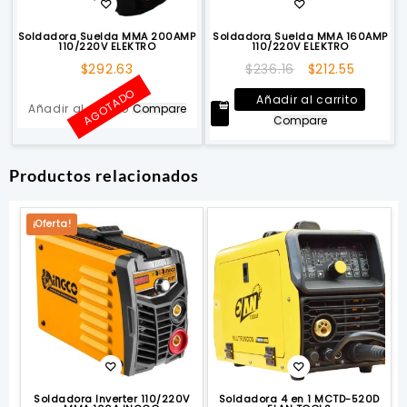
Soldadora Suelda MMA 200AMP
Soldadora Suelda MMA 160AMP
110/220V ELEKTRO
110/220V ELEKTRO
El
El
$
292.63
$
236.16
$
212.55
precio
precio
AGOTADO
Añadir al carrito
original
actual
Añadir al carrito
Compare
Compare
era:
es:
$236.16.
$212.55.
Productos relacionados
¡Oferta!
Soldadora Inverter 110/220V
Soldadora 4 en 1 MCTD-520D