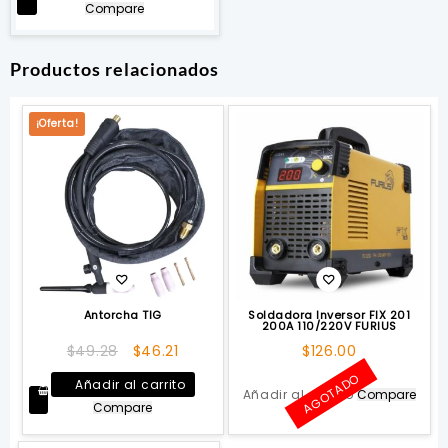
Compare
era:
es:
$194.06.
$184.82.
Productos relacionados
¡Oferta!
Antorcha TIG
Soldadora Inversor FIX 201
200A 110/220V FURIUS
El
El
$
49.28
$
46.21
$
126.00
precio
precio
AGOTADO
Añadir al carrito
original
actual
Añadir al carrito
Compare
Compare
era:
es:
$49.28.
$46.21.