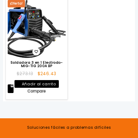
¡Oferta!
Soldadora 3 en 1 Electrodo-
MIG-TIG 200A BP
El
El
$
273.13
$
246.43
precio
precio
Añadir al carrito
original
actual
Compare
era:
es:
$273.13.
$246.43.
Soluciones fáciles a problemas difíciles