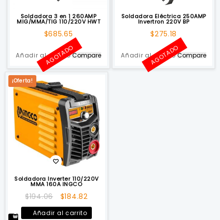
Soldadora 3 en 1 260AMP
Soldadora Eléctrica 250AMP
MIG/MMA/TIG 110/220V HWT
Invertron 220V BP
$
685.65
$
275.18
AGOTADO
AGOTADO
Añadir al carrito
Compare
Añadir al carrito
Compare
¡Oferta!
Soldadora Inverter 110/220V
MMA 160A INGCO
El
El
$
194.06
$
184.82
precio
precio
Añadir al carrito
original
actual