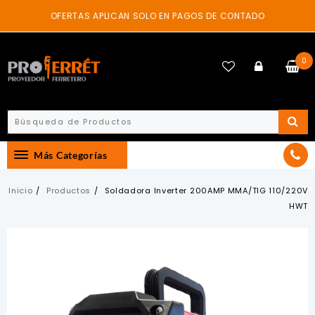
Skip
OFERTAS APLICAN SOLO EN PAGOS DE CONTADO
to
content
0
Más Categorías
Inicio
Productos
Soldadora Inverter 200AMP MMA/TIG 110/220V
HWT