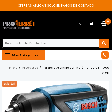
Skip
OFERTAS APLICAN SOLO EN PAGOS DE CONTADO
to
content
0
Más Categorías
Inicio
Productos
Taladro Atornillador Inalámbrico GSR1000
BOSCH
¡Oferta!