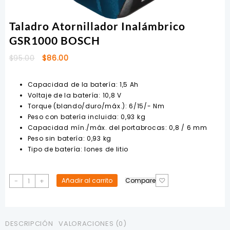
Taladro Atornillador Inalámbrico
GSR1000 BOSCH
El
El
$
95.00
$
86.00
precio
precio
original
actual
Capacidad de la batería: 1,5 Ah
era:
es:
Voltaje de la batería: 10,8 V
$95.00.
$86.00.
Torque (blando/duro/máx.): 6/15/- Nm
Peso con batería incluida: 0,93 kg
Capacidad mín./máx. del portabrocas: 0,8 / 6 mm
Peso sin batería: 0,93 kg
Tipo de batería: Iones de litio
Taladro
-
+
Añadir al carrito
Compare
Atornillador
Inalámbrico
GSR1000
BOSCH
DESCRIPCIÓN
VALORACIONES (0)