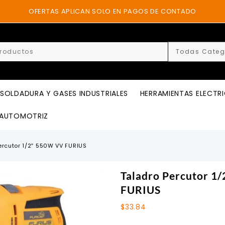
OFERTAS APLICAN SOLO EN PAGOS DE CONTADO
SOLDADURA Y GASES INDUSTRIALES
HERRAMIENTAS ELECTR
AUTOMOTRIZ
ercutor 1/2″ 550W VV FURIUS
Taladro Percutor 1
FURIUS
$
33.84