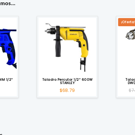
amos…
¡Oferta
MM 1/2″
Taladro Percutor 1/2″ 600W
Tala
STANLEY
DWD
$
68.79
$
7
s