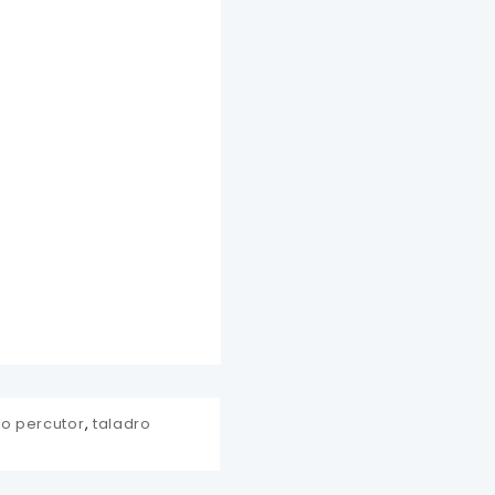
ro percutor
,
taladro