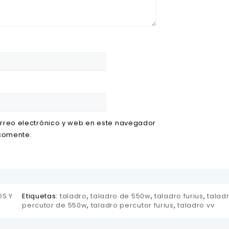
rreo electrónico y web en este navegador
 comente.
S Y
Etiquetas:
taladro
,
taladro de 550w
,
taladro furius
,
talad
percutor de 550w
,
taladro percutor furius
,
taladro vv