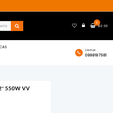
0
$
0.00
ICAS
Llamar
0998197581
/2″ 550W VV