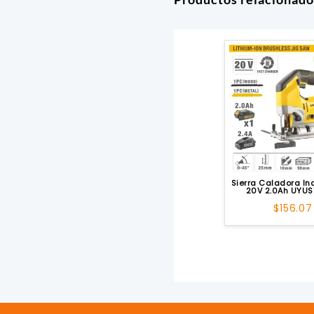
Sierra Caladora In
20V 2.0Ah UYU
$
156.07