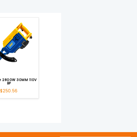
r 2800W 30MM 110V
BP
$
250.56