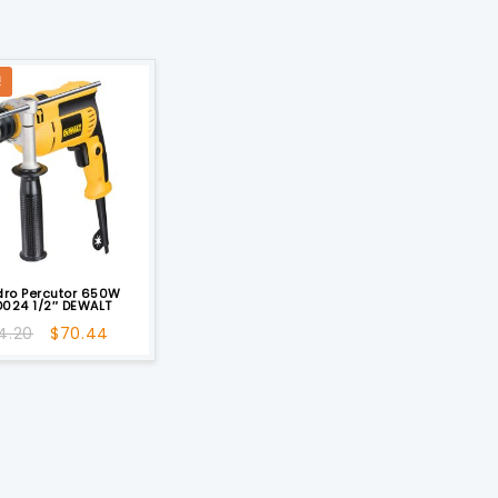
!
dro Percutor 650W
024 1/2″ DEWALT
El
El
4.20
$
70.44
precio
precio
original
actual
era:
es:
$74.20.
$70.44.