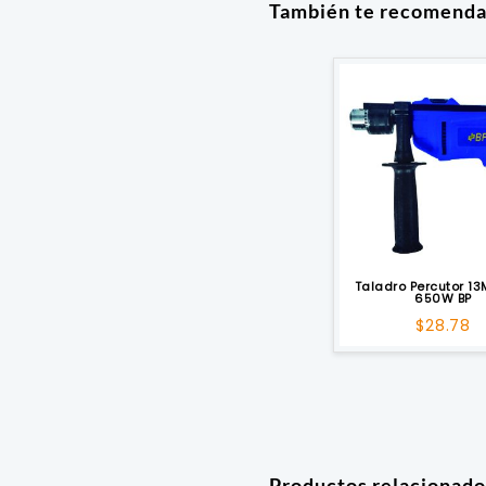
También te recomend
Taladro Percutor 13
650W BP
$
28.78
Productos relacionado