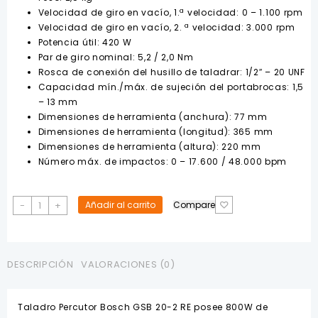
$277.65.
$199.19.
Velocidad de giro en vacío, 1.ª velocidad: 0 – 1.100 rpm
Velocidad de giro en vacío, 2. ª velocidad: 3.000 rpm
Potencia útil: 420 W
Par de giro nominal: 5,2 / 2,0 Nm
Rosca de conexión del husillo de taladrar: 1/2″ – 20 UNF
Capacidad mín./máx. de sujeción del portabrocas: 1,5
– 13 mm
Dimensiones de herramienta (anchura): 77 mm
Dimensiones de herramienta (longitud): 365 mm
Dimensiones de herramienta (altura): 220 mm
Número máx. de impactos: 0 – 17.600 / 48.000 bpm
Taladro
-
+
Añadir al carrito
Compare
Percutor
800W
1/2"
GSB
DESCRIPCIÓN
VALORACIONES (0)
20-
2
Taladro Percutor Bosch GSB 20-2 RE posee 800W de
RE