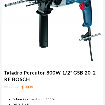
Taladro Percutor 800W 1/2″ GSB 20-2
RE BOSCH
El
El
$
277.65
$
199.19
precio
precio
original
actual
Potencia absorbida: 800 W
era:
es:
Peso: 2,5 kg