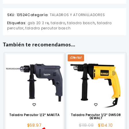
SKU:
13524
Categoría:
TALADROS Y ATORNILLADORES
Etiquetas:
gsb 20 2 re
,
taladro
,
taladro bosch
,
taladro
percutor
,
taladro percutor bosch
También te recomendamos…
¡Oferta!
Taladro Percutor 1/2″ MAKITA
Taladro Percutor 1/2″ DW508
DEWALT
El
El
$
68.97
$
118.08
$
104.10