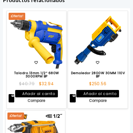
Productos relacionados
¡Oferta!
Taladro 13mm 1/2″ 680W
Demoledor 2800W 30MM 110V
3000RPM BP
BP
El
El
$
40.79
$
32.94
$
250.56
precio
precio
Añadir al carrito
Añadir al carrito
original
actual
Compare
Compare
era:
es:
$40.79.
$32.94.
¡Oferta!