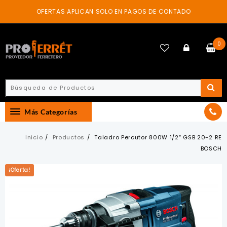
Skip
OFERTAS APLICAN SOLO EN PAGOS DE CONTADO
to
content
0
Más Categorías
Inicio
Productos
Taladro Percutor 800W 1/2″ GSB 20-2 RE
BOSCH
¡Oferta!