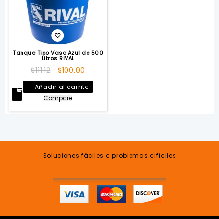
Tanque Tipo Vaso Azul de 500
Litros RIVAL
El
El
$
111.12
$
100.00
precio
precio
Añadir al carrito
original
actual
Compare
era:
es:
$111.12.
$100.00.
Soluciones fáciles a problemas difíciles