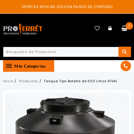
Skip
OFERTAS APLICAN SOLO EN PAGOS DE CONTADO
to
content
0
Más Categorías
Inicio
Productos
Tanque Tipo Botella de 500 Litros RIVAL