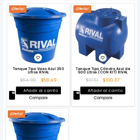
¡Oferta!
¡Oferta!
Tanque Tipo Vaso Azul 250
Tanque Tipo Cilindro Azul de
Litros RIVAL
500 Litros (CON KIT) RIVAL
El
El
El
El
$
64.99
$
58.49
$
111.51
$
100.37
precio
precio
precio
precio
Añadir al carrito
Añadir al carrito
original
actual
original
actual
Compare
Compare
era:
es:
era:
es:
$64.99.
$58.49.
$111.51.
$100.37.
¡Oferta!