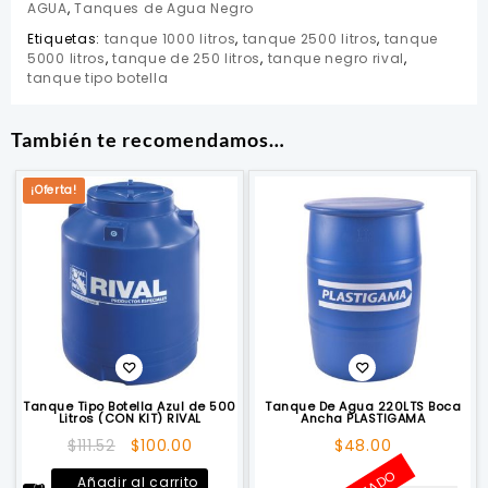
AGUA
,
Tanques de Agua Negro
Etiquetas:
tanque 1000 litros
,
tanque 2500 litros
,
tanque
5000 litros
,
tanque de 250 litros
,
tanque negro rival
,
tanque tipo botella
También te recomendamos…
¡Oferta!
Tanque Tipo Botella Azul de 500
Tanque De Agua 220LTS Boca
Litros (CON KIT) RIVAL
Ancha PLASTIGAMA
El
El
$
111.52
$
100.00
$
48.00
precio
precio
Añadir al carrito