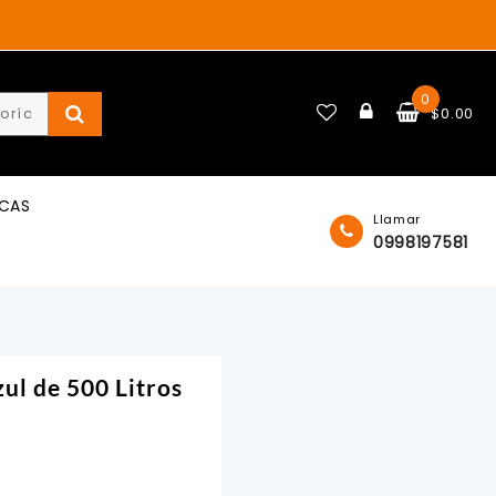
0
$
0.00
ICAS
Llamar
0998197581
ul de 500 Litros