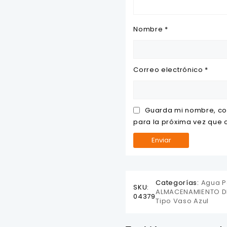
Nombre
*
Correo electrónico
*
Guarda mi nombre, co
para la próxima vez que
Categorías:
Agua P
SKU:
ALMACENAMIENTO D
04379
Tipo Vaso Azul