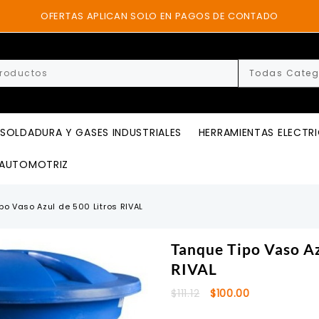
OFERTAS APLICAN SOLO EN PAGOS DE CONTADO
SOLDADURA Y GASES INDUSTRIALES
HERRAMIENTAS ELECTR
AUTOMOTRIZ
po Vaso Azul de 500 Litros RIVAL
Tanque Tipo Vaso Az
RIVAL
El
El
$
111.12
$
100.00
precio
precio