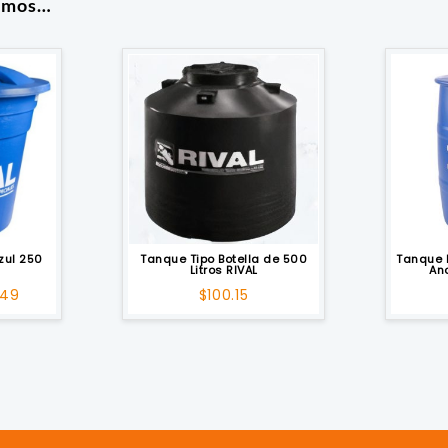
amos…
zul 250
Tanque Tipo Botella de 500
Tanque 
Litros RIVAL
An
El
.49
$
100.15
io
precio
inal
actual
es:
99.
$58.49.