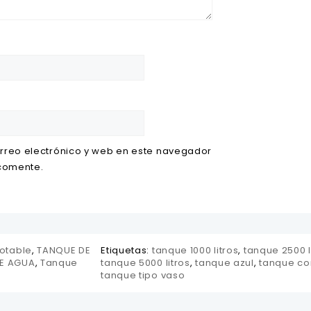
rreo electrónico y web en este navegador
 comente.
otable
,
TANQUE DE
Etiquetas:
tanque 1000 litros
,
tanque 2500 l
E AGUA
,
Tanque
tanque 5000 litros
,
tanque azul
,
tanque co
tanque tipo vaso