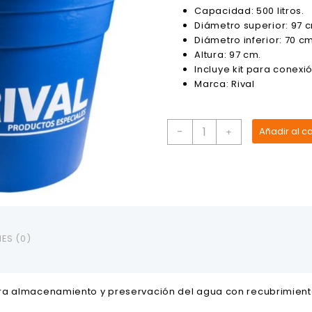
original
actual
Capacidad: 500 litros.
era:
es:
Diámetro superior: 97 
$111.12.
$100.00.
Diámetro inferior: 70 cm
Altura: 97 cm.
Incluye kit para conexió
Marca: Rival
Tanque
-
Añadir al ca
+
Tipo
Vaso
Azul
de
500
Litros
RIVAL
ES (0)
cantidad
a almacenamiento y preservación del agua con recubrimiento i