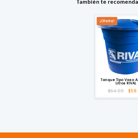
También te recomend
¡Oferta!
Tanque Tipo Vaso A
Litros RIVAL
El
$
64.99
$
58
prec
orig
era:
$64.