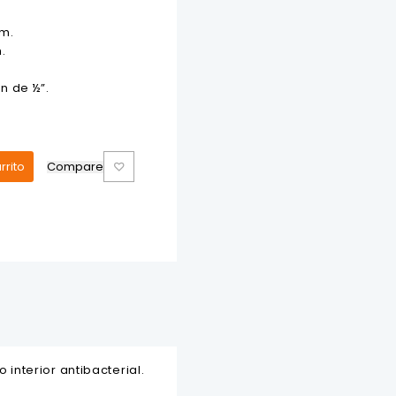
cm.
.
n de ½”.
rrito
Compare
nterior antibacterial.