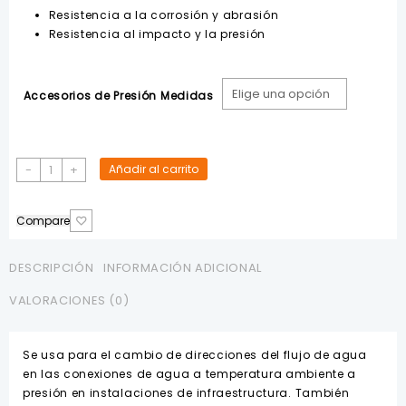
hasta
Resistencia a la corrosión y abrasión
$25.82
Resistencia al impacto y la presión
Accesorios de Presión Medidas
Tee
-
+
Añadir al carrito
90°
PVC
Compare
de
Presión
Pegable
DESCRIPCIÓN
INFORMACIÓN ADICIONAL
HIDRO
VALORACIONES (0)
EX
cantidad
Se usa para el cambio de direcciones del flujo de agua
en las conexiones de agua a temperatura ambiente a
presión en instalaciones de infraestructura. También