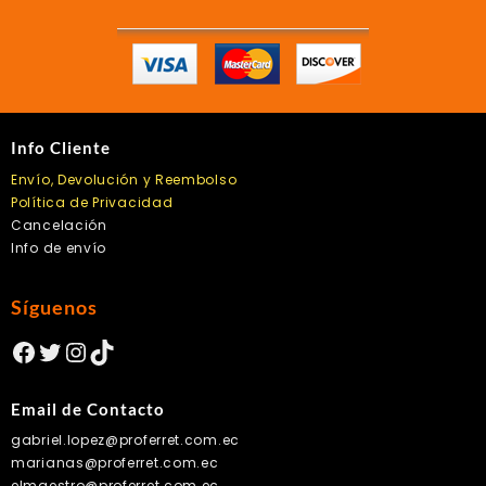
pueden
elegir
en
la
página
de
producto
Info Cliente
Envío, Devolución y Reembolso
Política de Privacidad
Cancelación
Info de envío
Síguenos
Facebook
Twitter
Instagram
TikTok
Email de Contacto
gabriel.lopez@proferret.com.ec
marianas@proferret.com.ec
elmaestro@proferret.com.ec