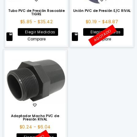
Tubo PVC de Presión Roscable
Unión PVC de Presión E/C RIVAL
TIGRE
Rango
Rango
$
5.85
-
$
35.42
$
0.19
-
$
48.87
de
de
AGOTADO
Este
Este
Elegir Medidas
Elegir Medidas
precios:
precios:
producto
produ
Compare
Compare
desde
desde
tiene
tiene
$5.85
$0.19
múltiples
múltip
hasta
hasta
variantes.
varian
$35.42
$48.87
Las
Las
opciones
opcio
se
se
pueden
puede
elegir
elegir
en
en
la
la
página
págin
de
de
Adaptador Macho PVC de
Presión RIVAL
producto
produ
Rango
$
0.24
-
$
6.04
de
Este