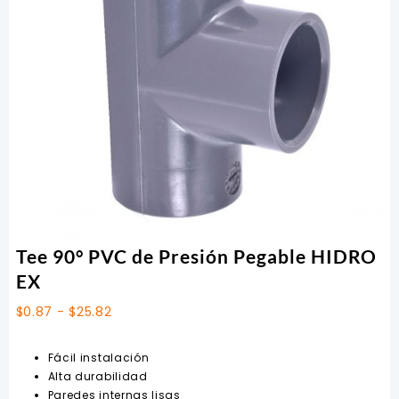
Tee 90° PVC de Presión Pegable HIDRO
EX
Rango
$
0.87
-
$
25.82
de
precios:
Fácil instalación
desde
Alta durabilidad
$0.87
Paredes internas lisas