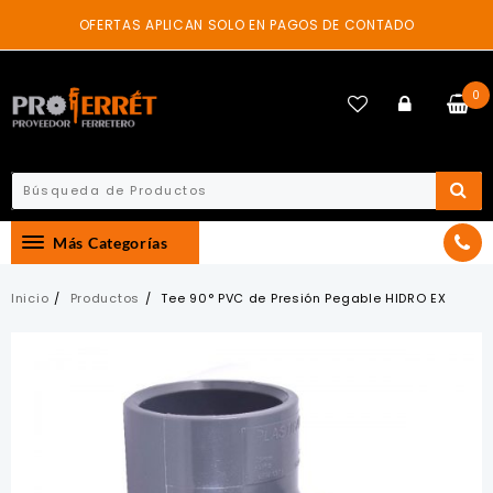
Skip
OFERTAS APLICAN SOLO EN PAGOS DE CONTADO
to
content
0
Más Categorías
Inicio
Productos
Tee 90° PVC de Presión Pegable HIDRO EX