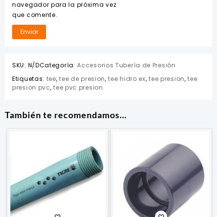
navegador para la próxima vez
que comente.
SKU:
N/D
Categoría:
Accesorios Tubería de Presión
Etiquetas:
tee
,
tee de presion
,
tee hidro ex
,
tee presion
,
tee
presion pvc
,
tee pvc presion
También te recomendamos…