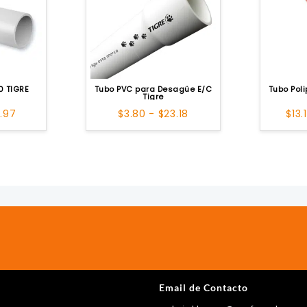
0 TIGRE
Tubo PVC para Desagüe E/C
Tubo Pol
Tigre
Rango
Rango
4.97
$
3.80
-
$
23.18
$
13.
de
de
precios:
precios:
desde
desde
$5.47
$3.80
hasta
hasta
$14.97
$23.18
Email de Contacto