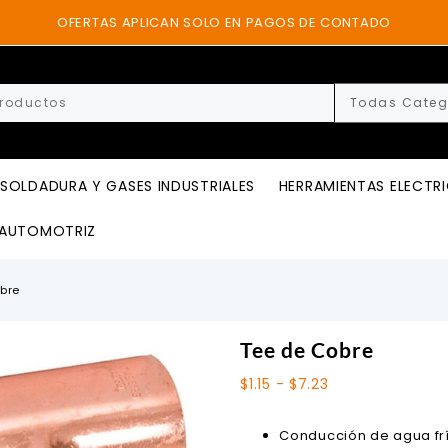
OFERTAS APLICAN SOLO EN PAGOS DE CONTADO
SOLDADURA Y GASES INDUSTRIALES
HERRAMIENTAS ELECTR
AUTOMOTRIZ
bre
Tee de Cobre
Rango
$
1.15
-
$
7.23
de
precios:
Conducción de agua fría
desde