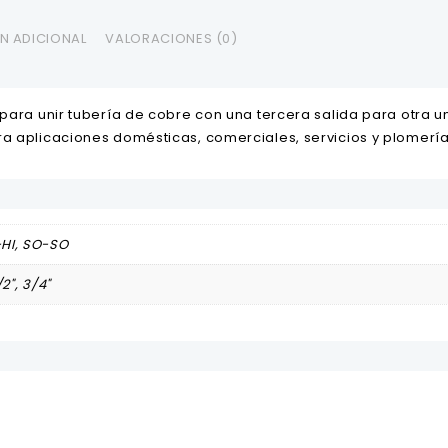
N ADICIONAL
VALORACIONES (0)
 para unir tubería de cobre con una tercera salida para otra u
ra aplicaciones domésticas, comerciales, servicios y plomería
HI, SO-SO
1/2", 3/4"