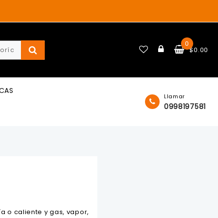
0
$
0.00
ICAS
Llamar
0998197581
 o caliente y gas, vapor,