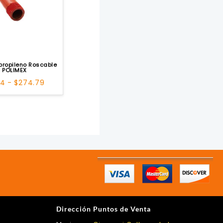
ipropileno Roscable
POLIMEX
Rango
14
-
$
274.79
de
precios:
desde
$13.14
hasta
$274.79
Dirección Puntos de Venta