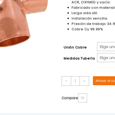
ACR, OXYMED y vacío.
$1.15
Fabricado con material 
hasta
Larga vida útil.
$7.23
Instalación sencilla.
Presión de trabajo 34.1
Cobre Cu 99.99%
Unión Cobre
Medidas Tubería
Tee
-
Añadir al ca
+
de
Cobre
cantidad
Compare