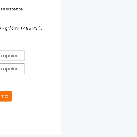
resistente.
6 kgf/cm² (485 PSI).
rrito