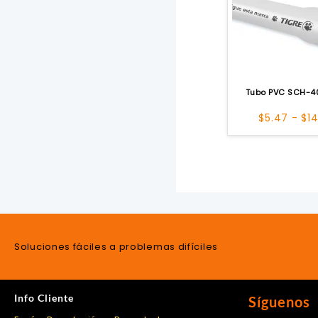
Tubo PVC SCH-4
$
5.47
-
$
1
Soluciones fáciles a problemas difíciles
Info Cliente
Síguenos