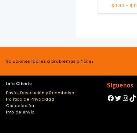
$
0.90
-
$
1
Soluciones fáciles a problemas difíciles
Info Cliente
Síguenos
Envío, Devolución y Reembolso
Facebo
Twitte
Ins
Ti
Política de Privacidad
Cancelación
Info de envío