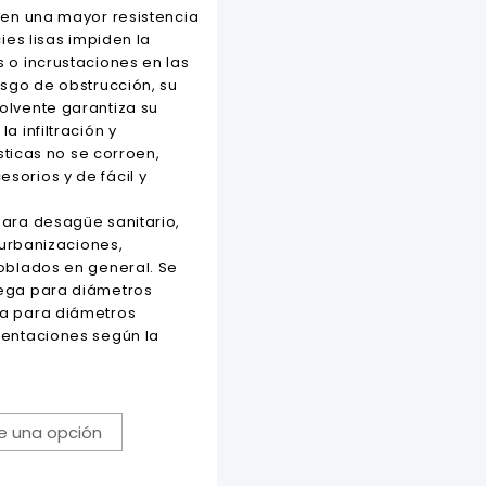
een una mayor resistencia
ies lisas impiden la
 o incrustaciones en las
esgo de obstrucción, su
olvente garantiza su
a infiltración y
ásticas no se corroen,
orios y de fácil y
ara desagüe sanitario,
n urbanizaciones,
oblados en general. Se
ega para diámetros
a para diámetros
sentaciones según la