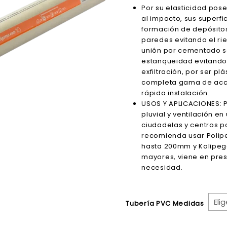
precios:
Por su elasticidad pos
desde
al impacto, sus superfic
$5.75
formación de depósitos
hasta
paredes evitando el ri
$73.15
unión por cementado s
estanqueidad evitando l
exfiltración, por ser pl
completa gama de acces
rápida instalación.
USOS Y APLICACIONES: P
pluvial y ventilación e
ciudadelas y centros p
recomienda usar Polip
hasta 200mm y Kalipeg
mayores, viene en pre
necesidad.
Tubería PVC Medidas