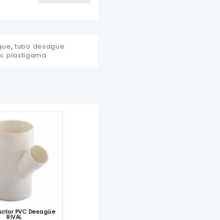
gue
,
tubo desague
vc plastigama
uctor PVC Desagüe
RIVAL