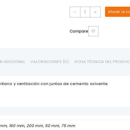
Tubo
-
Añadir al ca
+
PVC
para
Desagüe
Compare
E/C
Plastigama
cantidad
N ADICIONAL
VALORACIONES (0)
FICHA TÉCNICA DEL PRODU
itario y ventilación con juntas de cemento solvente.
 mm, 160 mm, 200 mm, 50 mm, 75 mm