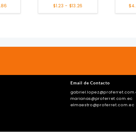
Rango
Rango
0.86
$
1.23
-
$
13.26
$
4
de
de
precios:
precios:
desde
desde
$0.90
$1.23
hasta
hasta
$10.86
$13.26
Email de Contacto
gabriel.lopez@proferret.com
ok
r
tagram
kTok
marianas@proferret.com.ec
elmaestro@proferret.com.ec