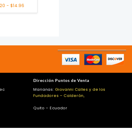
Rango
.20
-
$
14.96
de
precios:
desde
$4.20
hasta
$14.96
Dirección Puntos de Venta
.ec
Marianas:
Giovanni Calles y de los
Fundadores – Calderón,
Quito – Ecuador