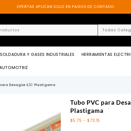
OFERTAS APLICAN SOLO EN PAGOS DE CONTADO
SOLDADURA Y GASES INDUSTRIALES
HERRAMIENTAS ELECTR
AUTOMOTRIZ
para Desagüe E/C Plastigama
Tubo PVC para Desa
Plastigama
Rango
$
5.75
-
$
73.15
de