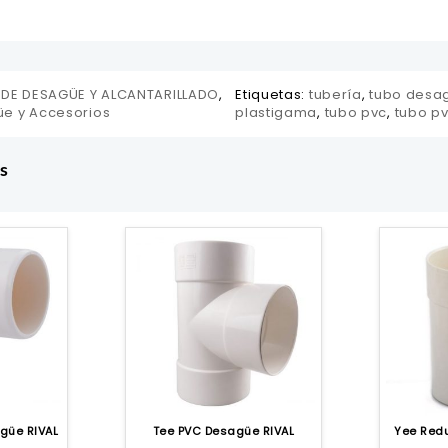
 DE DESAGÜE Y ALCANTARILLADO
,
Etiquetas:
tubería
,
tubo desa
üe y Accesorios
plastigama
,
tubo pvc
,
tubo p
s
güe RIVAL
Tee PVC Desagüe RIVAL
Yee Red