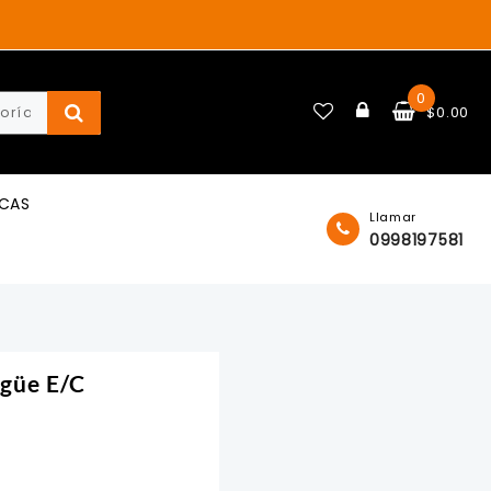
0
$
0.00
ICAS
Llamar
0998197581
güe E/C