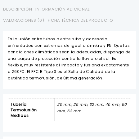
POLIMEX
cantidad
DESCRIPCIÓN
INFORMACIÓN ADICIONAL
VALORACIONES (0)
FICHA TÉCNICA DEL PRODUCTO
Es la unión entre tubos o entre tubo y accesorio
enfrentados con extremos de igual diámetro y PN. Que las
condiciones climáticas sean la adecuadas, disponga de
una carpa de protección contra la lluvia o el sol. Es
flexible, muy resistente al impacto y fusiona exactamente
a 260ºC. El PPC R Tipo 3 es el Sello de Calidad de la
auténtica termofusión, de última generación.
Tubería
20 mm, 25 mm, 32 mm, 40 mm, 50
Termofusión
mm, 63 mm
Medidas