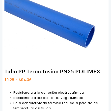
Tubo PP Termofusión PN25 POLIMEX
Rango
$
9.28
-
$
94.36
de
precios:
Resistencia a la corrosión electroquímica
desde
Resistencia a las corrientes vagabundas
$9.28
Baja conductividad térmica reduce la pérdida de
hasta
temperatura del fluido.
$94.36