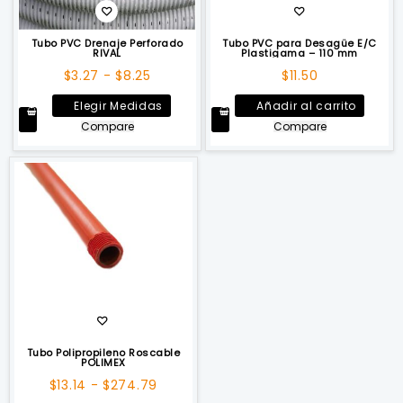
Tubo PVC Drenaje Perforado
Tubo PVC para Desagüe E/C
RIVAL
Plastigama – 110 mm
Rango
$
3.27
-
$
8.25
$
11.50
de
Este
Elegir Medidas
Añadir al carrito
precios:
producto
Compare
Compare
desde
tiene
$3.27
múltiples
hasta
variantes.
$8.25
Las
opciones
se
pueden
elegir
en
la
página
de
Tubo Polipropileno Roscable
POLIMEX
producto
Rango
$
13.14
-
$
274.79
de