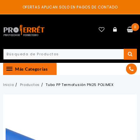
Skip
OFERTAS APLICAN SOLO EN PAGOS DE CONTADO
to
content
0
Más Categorías
Inicio
Productos
Tubo PP Termofusión PN25 POLIMEX