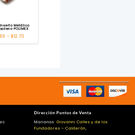
Inserto Metálico
ropileno POLIMEX
Rango
.65
-
$
12.70
de
precios:
desde
$6.65
hasta
$12.70
Dirección Puntos de Venta
.ec
Marianas:
Giovanni Calles y de los
Fundadores – Calderón,