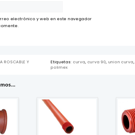
rreo electrónico y web en este navegador
 comente.
ÍA ROSCABLE Y
Etiquetas:
curva
,
curva 90
,
union curva
polimex
amos…