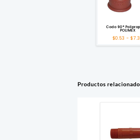
Codo 90° Poliprop
POLIMEX
$
0.53
-
$
7.
Productos relacionado