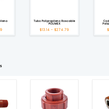
ileno
Tubo Polipropileno Roscable
Cod
POLIMEX
Poli
Rango
Rango
39
$
13.14
-
$
274.79
de
de
precios:
precios:
desde
desde
$0.53
$13.14
hasta
hasta
$7.39
$274.79
s