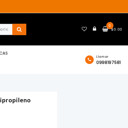
0
$
0.00
ICAS
Llamar
0998197581
ipropileno