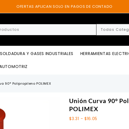
OFERTAS APLICAN SOLO EN PAGOS DE CONTADO
SOLDADURA Y GASES INDUSTRIALES
HERRAMIENTAS ELECTR
AUTOMOTRIZ
va 90° Polipropileno POLIMEX
Unión Curva 90° Pol
POLIMEX
Rango
$
3.31
-
$
16.05
de