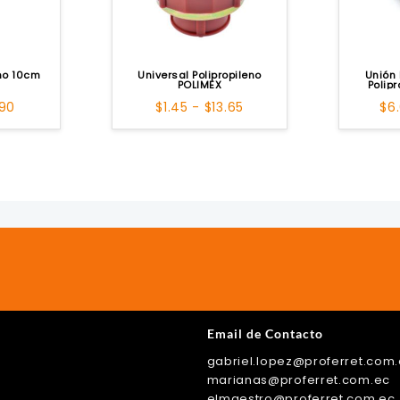
eno 10cm
Universal Polipropileno
Unión 
POLIMEX
Polip
Rango
Rango
.90
$
1.45
-
$
13.65
$
6
de
de
precios:
precios:
desde
desde
$0.51
$1.45
hasta
hasta
$3.90
$13.65
Email de Contacto
gabriel.lopez@proferret.com
ok
r
tagram
kTok
marianas@proferret.com.ec
elmaestro@proferret.com.ec