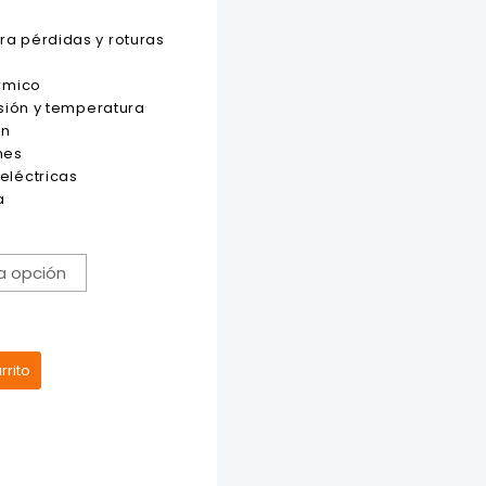
a pérdidas y roturas
érmico
esión y temperatura
ón
nes
eléctricas
a
rrito