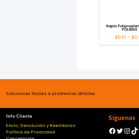
Neplo Polipropil
POLIMEX
$
0.51
-
$
3
Soluciones fáciles a problemas difíciles
Info Cliente
Síguenos
Envío, Devolución y Reembolso
Facebo
Twitte
Ins
Ti
Política de Privacidad
Cancelación