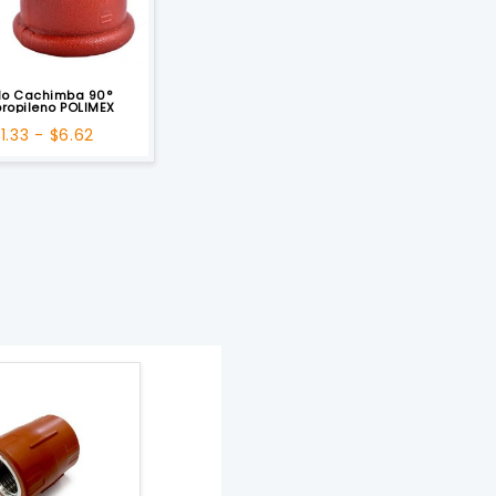
o Cachimba 90°
propileno POLIMEX
Rango
$
1.33
-
$
6.62
de
precios:
desde
$1.33
hasta
$6.62