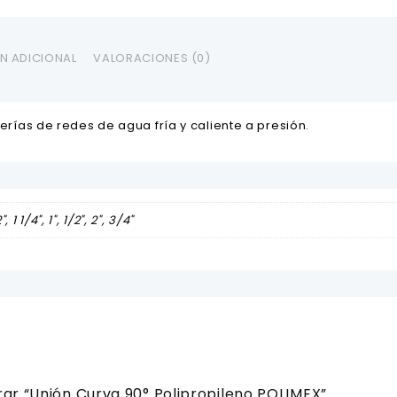
N ADICIONAL
VALORACIONES (0)
uberías de redes de agua fría y caliente a presión.
2", 1 1/4", 1", 1/2", 2", 3/4"
rar “Unión Curva 90° Polipropileno POLIMEX”