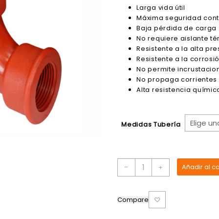
precios:
Larga vida útil
desde
Máxima seguridad contr
$3.31
Baja pérdida de carga
hasta
No requiere aislante t
$16.05
Resistente a la alta pr
Resistente a la corrosi
No permite incrustacio
No propaga corrientes 
Alta resistencia químic
Medidas Tubería
Unión
-
Añadir al ca
+
Curva
90°
Polipropileno
Compare
POLIMEX
cantidad