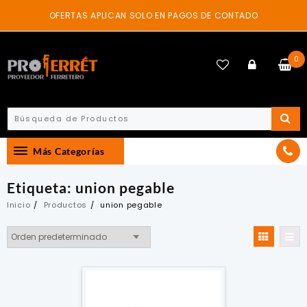
Skip
OFERTAS APLICAN SOLO EN PAGOS DE CONTADO
to
content
0
Más Categorías
Etiqueta:
union pegable
Inicio
Productos
union pegable