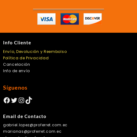
la
página
de
producto
Info Cliente
Envío, Devolución y Reembolso
Política de Privacidad
Cancelación
Info de envío
Síguenos
Facebook
Twitter
Instagram
TikTok
Email de Contacto
gabriel.lopez@proferret.com.ec
marianas@proferret.com.ec