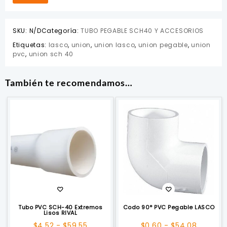
SKU:
N/D
Categoría:
TUBO PEGABLE SCH40 Y ACCESORIOS
Etiquetas:
lasco
,
union
,
union lasco
,
union pegable
,
union
pvc
,
union sch 40
También te recomendamos…
Tubo PVC SCH-40 Extremos
Codo 90° PVC Pegable LASCO
Lisos RIVAL
Rango
Rango
$
4.52
-
$
59.55
$
0.60
-
$
54.08