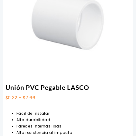
Unión PVC Pegable LASCO
Rango
$
0.32
-
$
7.66
de
precios:
Fácil de instalar
desde
Alta durabilidad
$0.32
Paredes internas lisas
hasta
Alta resistencia al impacto
$7.66