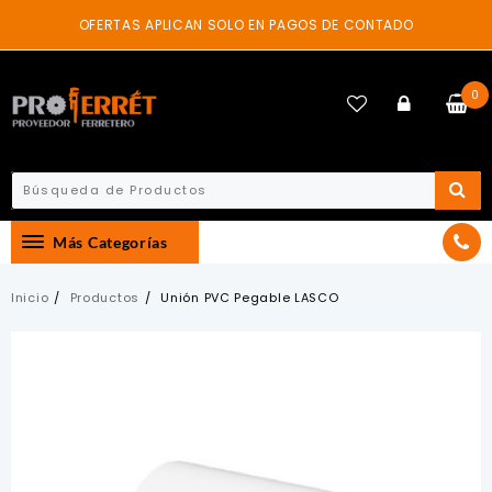
Skip
OFERTAS APLICAN SOLO EN PAGOS DE CONTADO
to
content
0
Más Categorías
Inicio
Productos
Unión PVC Pegable LASCO