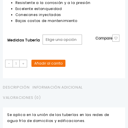
Resistente a la corrosión y a la presión
Excelente estanqueidad
Conexiones inyectadas
Bajos costos de mantenimiento
Compare
Medidas Tubería
Unión
-
+
Añadir al carrito
PVC
Pegable
LASCO
cantidad
DESCRIPCIÓN
INFORMACIÓN ADICIONAL
VALORACIONES (0)
Se aplica en la unión de las tuberías en las redes de
agua fría de domicilios y edificaciones.