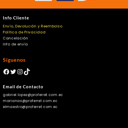
página
de
producto
Info Cliente
Envío, Devolución y Reembolso
Política de Privacidad
Cancelación
Info de envío
Síguenos
Facebook
Twitter
Instagram
TikTok
Email de Contacto
gabriel.lopez@proferret.com.ec
marianas@proferret.com.ec
elmaestro@proferret.com.ec